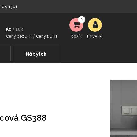
rodejci
0
Kč
EUR
/
Ceny bez DPH
/
Ceny s DPH
KOŠÍK
UŽIVATEL
Nábytek
ncová GS388