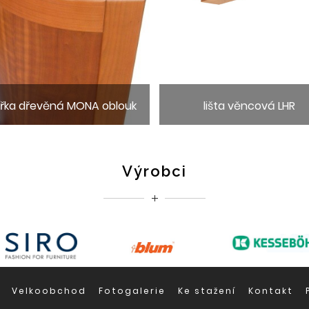
ířka dřevěná MONA oblouk
lišta věncová LHR
Výrobci
Velkoobchod
Fotogalerie
Ke stažení
Kontakt