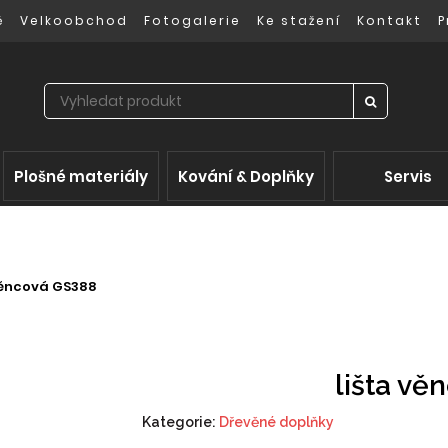
ě
Velkoobchod
Fotogalerie
Ke stažení
Kontakt
P
Plošné materiály
Kování & Doplňky
Servis
věncová GS388
lišta vě
Kategorie:
Dřevěné doplňky