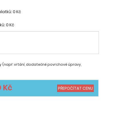
platků:
0 Kč
ků:
0 Kč
y (např: vrtání, dodatečné povrchové úpravy,
0 Kč
PŘEPOČÍTAT CENU