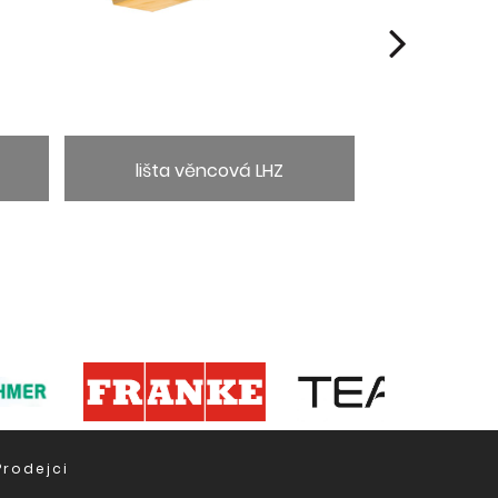
lišta věncová LHZ
lišta
Prodejci