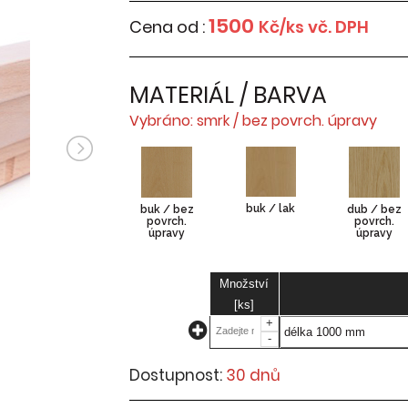
1500
Cena od :
Kč/ks vč. DPH
MATERIÁL / BARVA
Vybráno: smrk / bez povrch. úpravy
buk / lak
buk / bez
dub / bez
povrch.
povrch.
úpravy
úpravy
Množství
[ks]
+
-
Dostupnost:
30 dnů