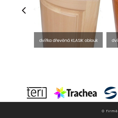
ela LIA1
dvířka dřevěná KLASIK oblouk
dv
O firmě