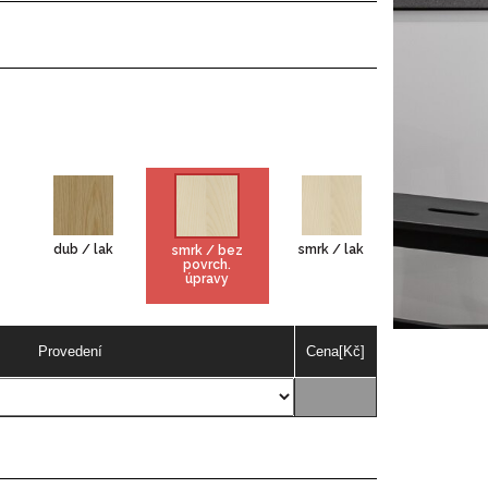
dub / lak
smrk / lak
smrk / bez
povrch.
úpravy
Provedení
Cena[Kč]