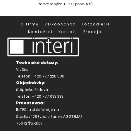
zobrazených
1 - 1
z 1 produktů
O firmě
Velkoobchod
Fotogalerie
Ke stažení
Kontakt
Prodejci
Technické dotazy:
Vít Šild
Telefon: +420 777 220 800
Objednávky:
Štěpánka Šildová
Telefon: +420 777 033 333
Provozovna:
INTERI truhlářství, s.r.o.
Študlov 178 (vedle farmy AG STEMA)
756 12 Študlov