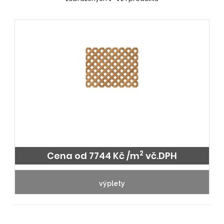
2
Cena od 7744 Kč /m
vč.DPH
výplety