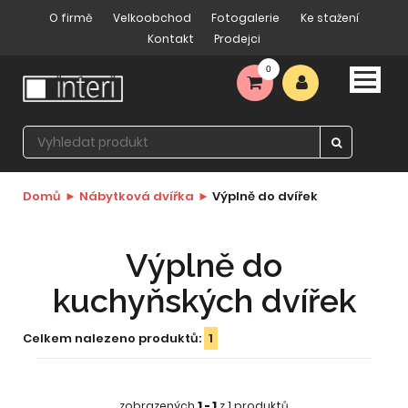
O firmě
Velkoobchod
Fotogalerie
Ke stažení
Kontakt
Prodejci
0
Domů
Nábytková dvířka
Výplně do dvířek
Výplně do
kuchyňských dvířek
Celkem nalezeno produktů:
1
zobrazených
1 - 1
z 1 produktů