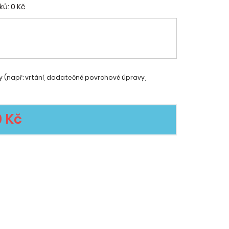
ků:
0 Kč
y (např: vrtání, dodatečné povrchové úpravy,
0 Kč