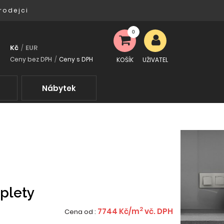
rodejci
0
Kč
EUR
/
Ceny bez DPH
/
Ceny s DPH
KOŠÍK
UŽIVATEL
Nábytek
plety
2
7744
Kč/m
vč. DPH
Cena od :