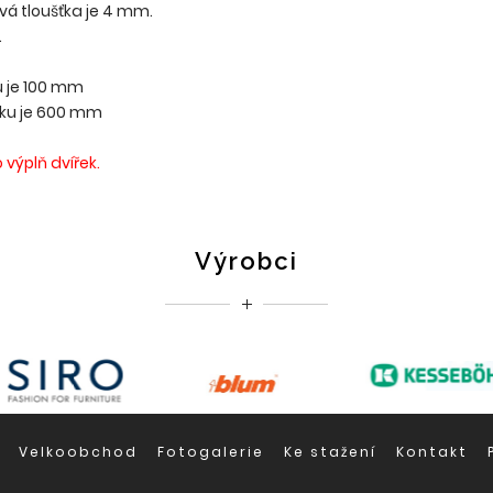
vá tloušťka je 4 mm.
.
u je 100 mm
řku je 600 mm
výplň dvířek.
Výrobci
Velkoobchod
Fotogalerie
Ke stažení
Kontakt