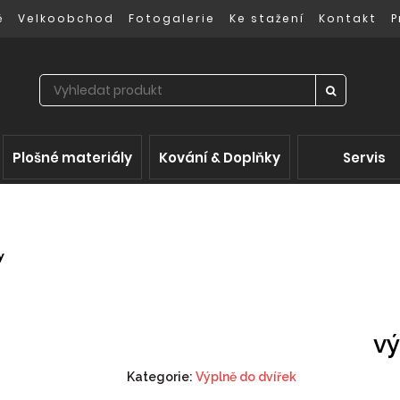
ě
Velkoobchod
Fotogalerie
Ke stažení
Kontakt
P
Plošné materiály
Kování & Doplňky
Servis
y
vý
Kategorie:
Výplně do dvířek