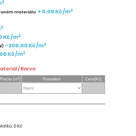
2
m
2
+ 0.00 Kč /m
braném materiálu
2
m
2
0 Kč /m
2
-200.00 Kč /m
W)
2
00 Kč /m
teriál / Barva
2
Plocha [m
]
Provedení
Cena[Kč]
platků:
0 Kč