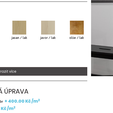
jasan / lak
javor / lak
olše / lak
razit více
 ÚPRAVA
2
+ 400.00 Kč /m
ór
2
 Kč /m