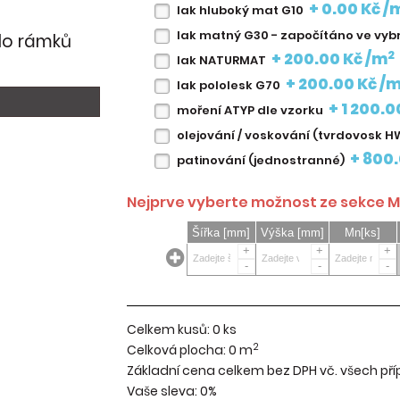
+ 0.00 Kč /
lak hluboký mat G10
lak matný G30 - započítáno ve vy
 do rámků
2
+ 200.00 Kč /m
lak NATURMAT
+ 200.00 Kč /
lak pololesk G70
+ 1 200.0
moření ATYP dle vzorku
olejování / voskování (tvrdovosk H
+ 800.
patinování (jednostranné)
Nejprve vyberte možnost ze sekce Ma
Šířka [mm]
Výška [mm]
Mn[ks]
+
+
+
-
-
-
Celkem kusů:
0
ks
2
Celková plocha:
0
m
Základní cena celkem bez DPH vč. všech pří
Vaše sleva:
0%