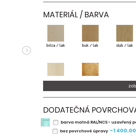
MATERIÁL / BARVA
bříza / lak
buk / lak
dub / lak
smrk / lak
třešeň
zob
evropská /
lak
DODATEČNÁ POVRCHOVÁ
barva matná RAL/NCS - uzavřený p
-1 400.00
bez povrchové úpravy