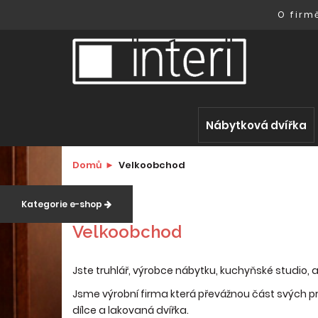
O firm
Nábytková dvířka
Domů
Velkoobchod
Kategorie e-shop
Velkoobchod
Jste truhlář, výrobce nábytku, kuchyňské studio,
Jsme výrobní firma která převážnou část svých pr
dílce a lakovaná dvířka.