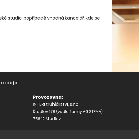
ňské studio, popřípadě vhodná kancelář, kde se
Prodejci
Provozovna:
INTERI truhlářství, s.r.o.
Študlov 178 (vedle farmy AG STEMA)
756 12 Študlov