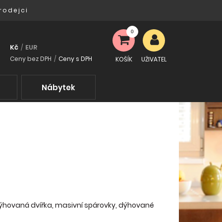
rodejci
0
Kč
EUR
/
Ceny bez DPH
/
Ceny s DPH
KOŠÍK
UŽIVATEL
Nábytek
 dýhovaná dvířka, masivní spárovky, dýhované