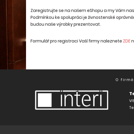
Zaregistrujte se na našem eShopu a my Vám nas
Podmínkou ke spolupráci je živnostenské oprávněn
budou naše výrobky prezentovat.
Formulář pro registraci Vaší firmy naleznete
ZDE
n
O firmě
T
Vít
Te