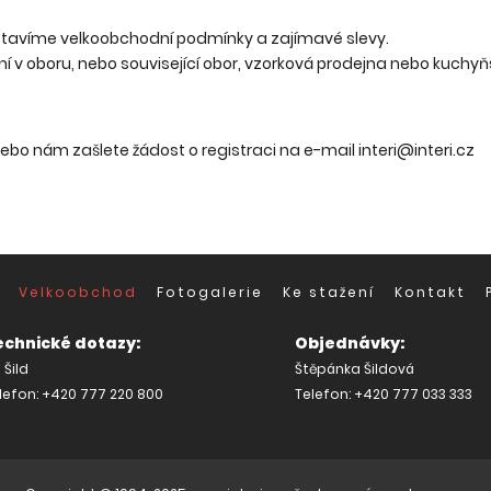
tavíme velkoobchodní podmínky a zajímavé slevy.
í v oboru, nebo související obor, vzorková prodejna nebo kuchy
ebo nám zašlete žádost o registraci na e-mail interi@interi.cz
Velkoobchod
Fotogalerie
Ke stažení
Kontakt
echnické dotazy:
Objednávky:
 Šild
Štěpánka Šildová
lefon: +420 777 220 800
Telefon: +420 777 033 333