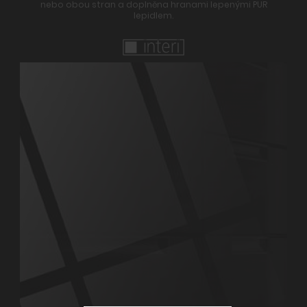
nebo obou stran a doplněna hranami lepenými PUR
lepidlem.