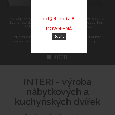
KOVÁNÍ a DOPLŇKY
od 3.8. do 14.8.
K našim výrobkům dodáváme kvalitní nábytkové kování a
kuchyňské doplňky od předních evropských výrobců Blum,
HÄFELE, SIRO, FRANKE, Kesseböhmer apod.
DOVOLENÁ
Zavřít
Také vám můžeme dodat dřez, úchytky nebo rustikální
digestoř s dřevěným rámem ve stejném odstínu jako
dřevěná dvířka.
INTERI - výroba
nábytkových a
kuchyňských dvířek