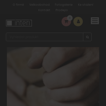
O firmě
Velkoobchod
Fotogalerie
Ke stažení
Kontakt
Prodejci
0