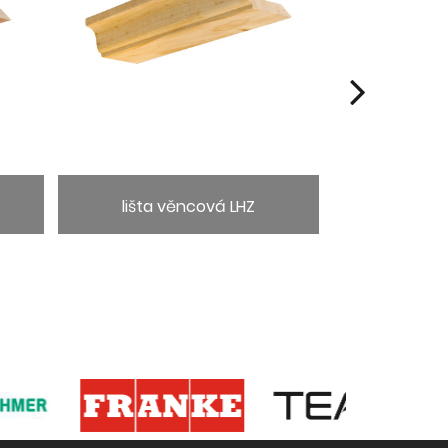
lišta věncová LHZ
lišta