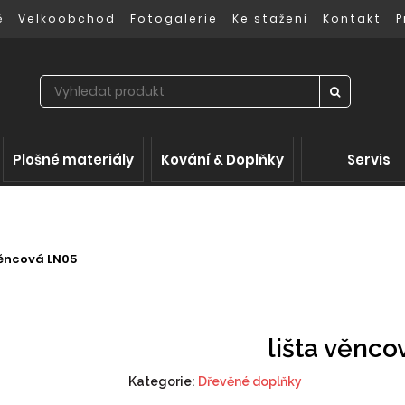
ě
Velkoobchod
Fotogalerie
Ke stažení
Kontakt
P
Plošné materiály
Kování & Doplňky
Servis
věncová LN05
lišta věnc
Kategorie:
Dřevěné doplňky