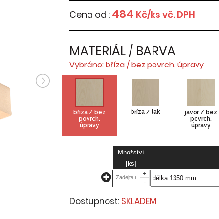
484
Cena od :
Kč/ks vč. DPH
MATERIÁL / BARVA
Vybráno: bříza / bez povrch. úpravy
bříza / lak
bříza / bez
javor / bez
povrch.
povrch.
úpravy
úpravy
Množství
[ks]
+
-
Dostupnost:
SKLADEM