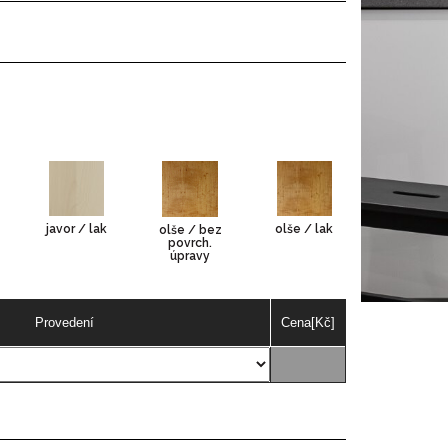
javor / lak
olše / lak
olše / bez
povrch.
úpravy
Provedení
Cena[Kč]