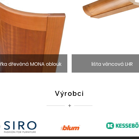
ířka dřevěná MONA oblouk
lišta věncová LHR
Výrobci