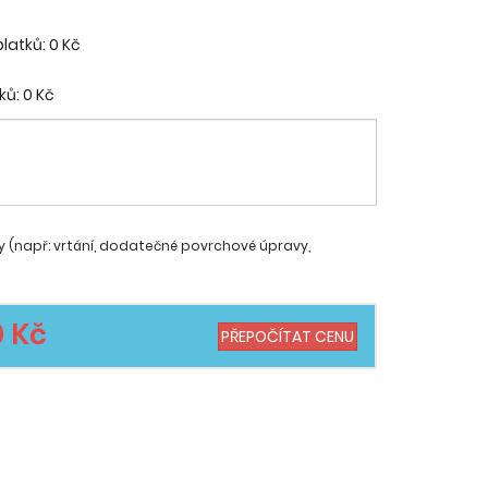
platků:
0 Kč
ků:
0 Kč
y (např: vrtání, dodatečné povrchové úpravy,
0 Kč
PŘEPOČÍTAT CENU