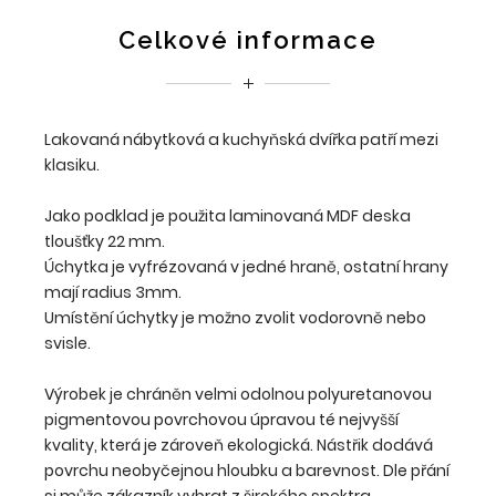
Celkové informace
Lakovaná nábytková a kuchyňská dvířka patří mezi
klasiku.
Jako podklad je použita laminovaná MDF deska
tloušťky 22 mm.
Úchytka je vyfrézovaná v jedné hraně, ostatní hrany
mají radius 3mm.
Umístění úchytky je možno zvolit vodorovně nebo
svisle.
Výrobek je chráněn velmi odolnou polyuretanovou
pigmentovou povrchovou úpravou té nejvyšší
kvality, která je zároveň ekologická. Nástřik dodává
povrchu neobyčejnou hloubku a barevnost. Dle přání
si může zákazník vybrat z širokého spektra