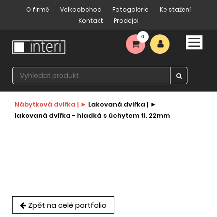
O firmě
Velkoobchod
Fotogalerie
Ke stažení
Kontakt
Prodejci
0
Nábytková dvířka |
Lakovaná dvířka |
lakovaná dvířka - hladká s úchytem tl. 22mm
Zpět na celé portfolio