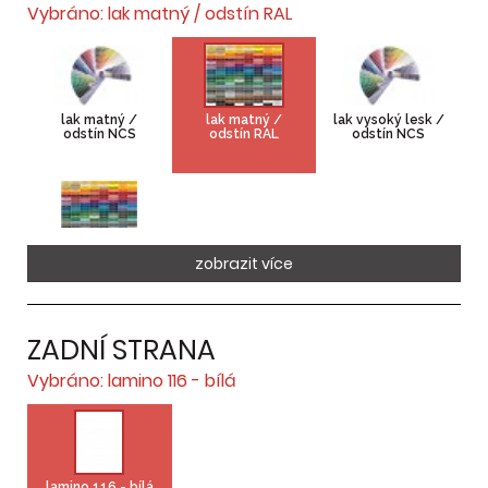
Vybráno: lak matný / odstín RAL
lak matný /
lak matný /
lak vysoký lesk /
odstín NCS
odstín RAL
odstín NCS
lak vysoký lesk /
zobrazit více
odstín RAL
ZADNÍ STRANA
Vybráno: lamino 116 - bílá
lamino 116 - bílá