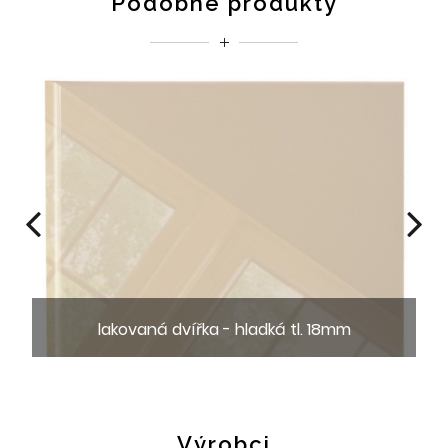
Podobné produkty
lakovaná dvířka - hladká tl. 18mm
Výrobci