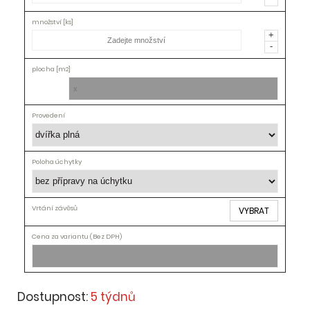
Vrtání
závěsů
+
-
Cena[Kč]
VYBRAT
Dostupnost:
5 týdnů