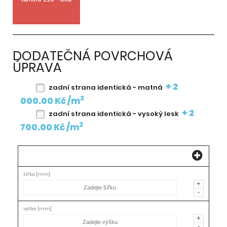
DODATEČNÁ POVRCHOVÁ
ÚPRAVA
+ 2
zadní strana identická - matná
2
000.00 Kč /m
+ 2
zadní strana identická - vysoký lesk
2
700.00 Kč /m
Šířka [mm]
Výška [mm]
Mn[ks]
+
2
Plocha [m
]
-
Provedení
Poloha
+
úchytky
-