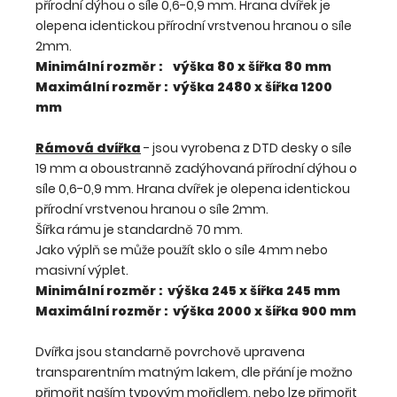
přírodní dýhou o síle 0,6-0,9 mm. Hrana dvířek je
olepena identickou přírodní vrstvenou hranou o síle
2mm.
Minimální rozměr : výška 80 x šířka 80 mm
Maximální rozměr : výška 2480 x šířka 1200
mm
Rámová dvířka
- jsou vyrobena z DTD desky o síle
19 mm a oboustranně zadýhovaná přírodní dýhou o
síle 0,6-0,9 mm. Hrana dvířek je olepena identickou
přírodní vrstvenou hranou o síle 2mm.
Šířka rámu je standardně 70 mm.
Jako výplň se může použít sklo o síle 4mm nebo
masivní výplet.
Minimální rozměr : výška 245 x šířka 245 mm
Maximální rozměr : výška 2000 x šířka 900 mm
Dvířka jsou standarně povrchově upravena
transparentním matným lakem, dle přání je možno
přimořit naším typovým mořidlem, nebo lze přimořit