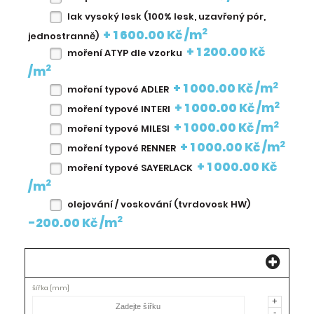
lak vysoký lesk (100% lesk, uzavřený pór,
2
+ 1 600.00 Kč /m
jednostranně)
+ 1 200.00 Kč
moření ATYP dle vzorku
2
/m
2
+ 1 000.00 Kč /m
moření typové ADLER
2
+ 1 000.00 Kč /m
moření typové INTERI
2
+ 1 000.00 Kč /m
moření typové MILESI
2
+ 1 000.00 Kč /m
moření typové RENNER
+ 1 000.00 Kč
moření typové SAYERLACK
2
/m
olejování / voskování (tvrdovosk HW)
2
-200.00 Kč /m
Šířka [mm]
Výška [mm]
Mn[ks]
+
2
Plocha [m
]
-