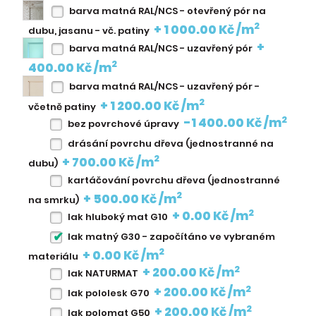
barva matná RAL/NCS - otevřený pór na
2
+ 1 000.00 Kč /m
dubu, jasanu - vč. patiny
+
jasan / lak
javor / lak
olše / lak
barva matná RAL/NCS - uzavřený pór
2
400.00 Kč /m
barva matná RAL/NCS - uzavřený pór -
2
+ 1 200.00 Kč /m
včetně patiny
2
-1 400.00 Kč /m
bez povrchové úpravy
ořech americký /
smrk / lak
třešeň evropská
lak
/ lak
drásání povrchu dřeva (jednostranné na
2
+ 700.00 Kč /m
dubu)
kartáčování povrchu dřeva (jednostranné
2
+ 500.00 Kč /m
na smrku)
2
+ 0.00 Kč /m
lak hluboký mat G10
lak matný G30 - započítáno ve vybraném
2
+ 0.00 Kč /m
materiálu
2
+ 200.00 Kč /m
lak NATURMAT
2
+ 200.00 Kč /m
lak pololesk G70
2
+ 200.00 Kč /m
lak polomat G50