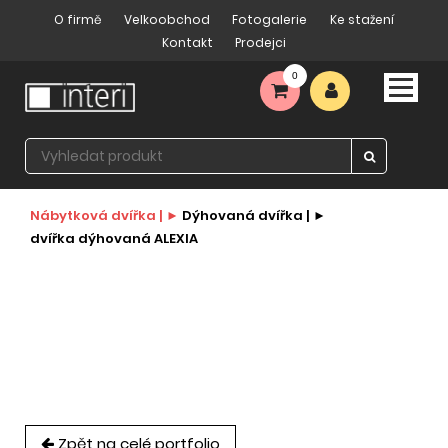
O firmě
Velkoobchod
Fotogalerie
Ke stažení
Kontakt
Prodejci
0
Nábytková dvířka |
Dýhovaná dvířka |
dvířka dýhovaná ALEXIA
Zpět na celé portfolio