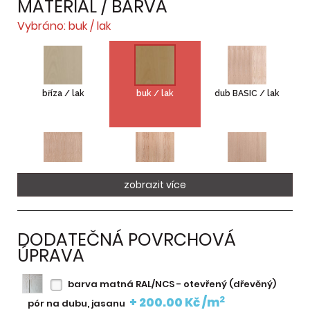
MATERIÁL / BARVA
Vybráno: buk / lak
bříza / lak
buk / lak
dub BASIC / lak
dub fládrový /
dub MIX / lak
dub rovnoletý /
zobrazit více
lak
lak
DODATEČNÁ POVRCHOVÁ
ÚPRAVA
dub RUSTIKAL /
dub RUSTIKAL
dub sukatý MIX /
lak
hnědý / lak
lak
barva matná RAL/NCS - otevřený (dřevěný)
2
+ 200.00 Kč /m
pór na dubu, jasanu