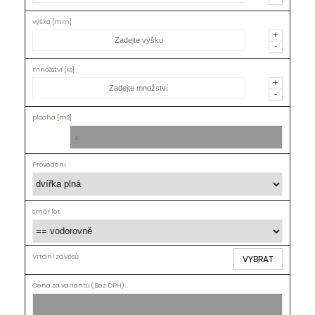
Provedení
směr
+
let
-
Vrtání
závěsů
+
-
Cena[Kč]
VYBRAT