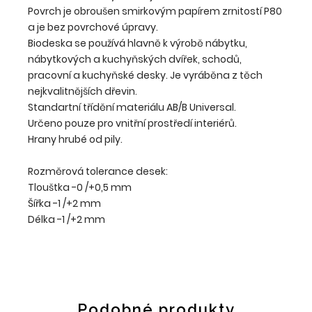
Povrch je obroušen smirkovým papírem zrnitostí P80
a je bez povrchové úpravy.
Biodeska se používá hlavně k výrobě nábytku,
nábytkových a kuchyňských dvířek, schodů,
pracovní a kuchyňské desky. Je vyráběna z těch
nejkvalitnějších dřevin.
Standartní třídění materiálu AB/B Universal.
Určeno pouze pro vnitřní prostředí interiérů.
Hrany hrubé od pily.
Rozměrová tolerance desek:
Tlouštka -0 /+0,5 mm
Šířka -1 /+2 mm
Délka -1 /+2 mm
Podobné produkty