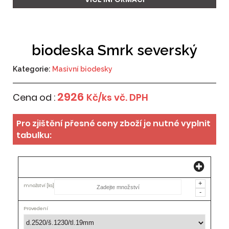
biodeska Smrk severský
Kategorie:
Masivní biodesky
2926
Cena od :
Kč/ks vč. DPH
Pro zjištění přesné ceny zboží je nutné vyplnit
tabulku:
Množství
[ks]
+
Provedení
-
Cena[Kč]