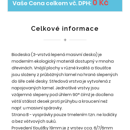
0 Kč
Vaše Cena celkem vč. DPH:
Celkové informace
Biodeska (3-vrstvá lepená masivní deska) je
moderním ekologický materiál dostupný v mnoha
dřevinách. Vnější plochy v různé kvalitě a tloušťce
jsou složeny z průběžných lamel na hraně slepených
do šíře celé desky. Středová vrstva je vytvořená z
napojovaných lamel. Jednotlivé vrstvy jsou
vzájemně slepeny pod úhlem 90° čímž je docílena
větší stálost desek proti průhybu a kroucení než
např. u masivní spárovky.
Strana B - vysprávky pouze tmelením tzn. ne lodičky
a bez větvových suků.
Provedení tloušťky 19mm je z vrstev cca. 6/7/6mm