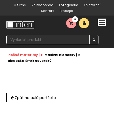
O firmě
Velkoobchod
Fotogalerie
Ke stažení
Kontakt
Prodejci
0
Plošné materiály |
Masivní biodesky |
biodeska Smrk severský
Zpět na celé portfolio