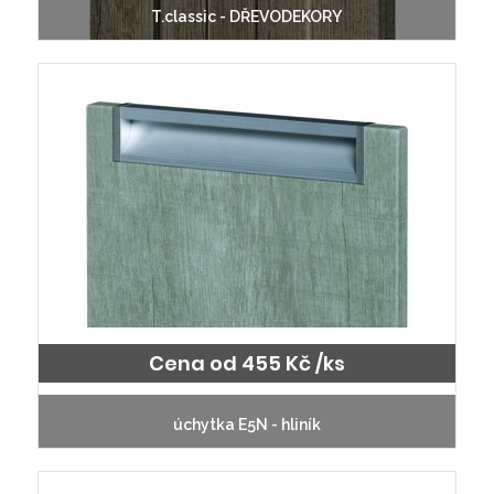
T.classic - DŘEVODEKORY
Cena od 455 Kč /ks
úchytka E5N - hliník