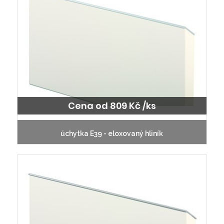
Cena od 809 Kč /ks
úchytka E39 - eloxovaný hliník