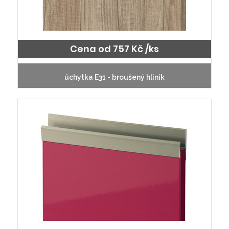
Cena od 757 Kč /ks
úchytka E31 - broušený hliník