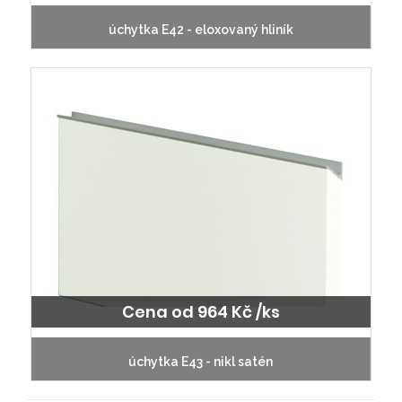
úchytka E42 - eloxovaný hliník
Cena od 964 Kč /ks
úchytka E43 - nikl satén