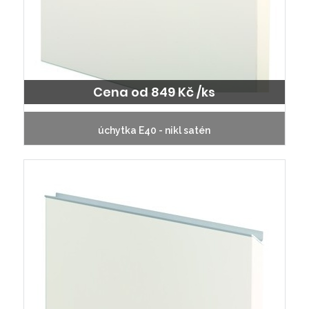
Cena od 849 Kč /ks
úchytka E40 - nikl satén