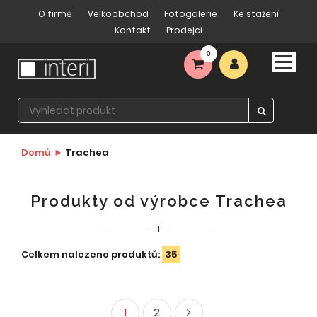
O firmě
Velkoobchod
Fotogalerie
Ke stažení
Kontakt
Prodejci
0
Domů
Trachea
Produkty od výrobce Trachea
Celkem nalezeno produktů:
35
1
2