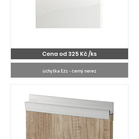
Cena od 325 Kč /ks
úchytka E21 - černý nerez