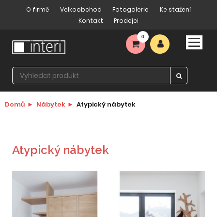
O firmě
Velkoobchod
Fotogalerie
Ke stažení
Kontakt
Prodejci
0
Domů
Nábytek
Atypický nábytek
Atypický nábytek